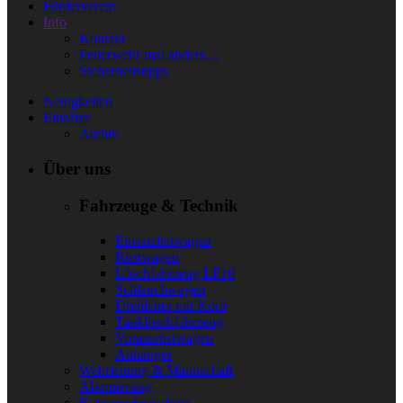
Förderverein
Info
Kontakt
Feuerwehr mal anders…
Sicherheitstipps
Neuigkeiten
Einsätze
Archiv
Über uns
Fahrzeuge & Technik
Einsatzleitwagen
Rüstwagen
Löschfahrzeug LF10
Schlauchwagen
Drehleiter mit Korb
Tanklöschfahrzeug
Vorausrüstwagen
Anhänger
Wehrleitung & Mannschaft
Alarmierung
Katastrophenschutz