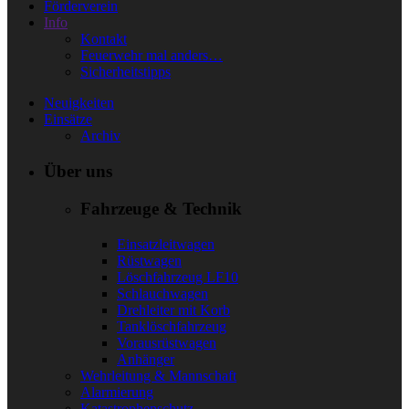
Förderverein
Info
Kontakt
Feuerwehr mal anders…
Sicherheitstipps
Neuigkeiten
Einsätze
Archiv
Über uns
Fahrzeuge & Technik
Einsatzleitwagen
Rüstwagen
Löschfahrzeug LF10
Schlauchwagen
Drehleiter mit Korb
Tanklöschfahrzeug
Vorausrüstwagen
Anhänger
Wehrleitung & Mannschaft
Alarmierung
Katastrophenschutz