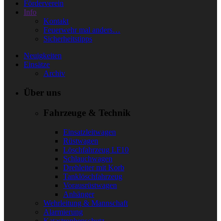
Förderverein
Info
Kontakt
Feuerwehr mal anders…
Sicherheitstipps
Neuigkeiten
Einsätze
Archiv
Über uns
Fahrzeuge & Technik
Einsatzleitwagen
Rüstwagen
Löschfahrzeug LF10
Schlauchwagen
Drehleiter mit Korb
Tanklöschfahrzeug
Vorausrüstwagen
Anhänger
Wehrleitung & Mannschaft
Alarmierung
Katastrophenschutz