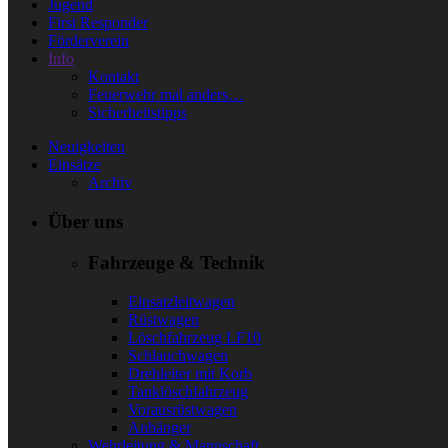
Jugend
First Responder
Förderverein
Info
Kontakt
Feuerwehr mal anders…
Sicherheitstipps
Neuigkeiten
Einsätze
Archiv
Über uns
Fahrzeuge & Technik
Einsatzleitwagen
Rüstwagen
Löschfahrzeug LF10
Schlauchwagen
Drehleiter mit Korb
Tanklöschfahrzeug
Vorausrüstwagen
Anhänger
Wehrleitung & Mannschaft