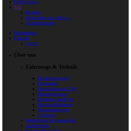
Förderverein
Info
Kontakt
Feuerwehr mal anders…
Sicherheitstipps
Neuigkeiten
Einsätze
Archiv
Über uns
Fahrzeuge & Technik
Einsatzleitwagen
Rüstwagen
Löschfahrzeug LF10
Schlauchwagen
Drehleiter mit Korb
Tanklöschfahrzeug
Vorausrüstwagen
Anhänger
Wehrleitung & Mannschaft
Alarmierung
Katastrophenschutz