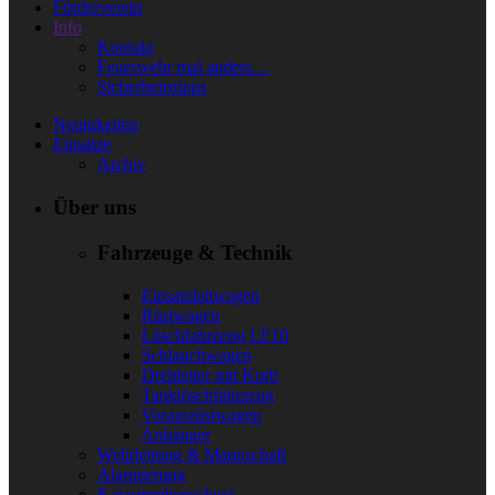
Förderverein
Info
Kontakt
Feuerwehr mal anders…
Sicherheitstipps
Neuigkeiten
Einsätze
Archiv
Über uns
Fahrzeuge & Technik
Einsatzleitwagen
Rüstwagen
Löschfahrzeug LF10
Schlauchwagen
Drehleiter mit Korb
Tanklöschfahrzeug
Vorausrüstwagen
Anhänger
Wehrleitung & Mannschaft
Alarmierung
Katastrophenschutz