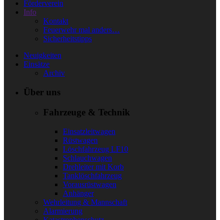
Förderverein
Info
Kontakt
Feuerwehr mal anders…
Sicherheitstipps
Neuigkeiten
Einsätze
Archiv
Über uns
Fahrzeuge & Technik
Einsatzleitwagen
Rüstwagen
Löschfahrzeug LF10
Schlauchwagen
Drehleiter mit Korb
Tanklöschfahrzeug
Vorausrüstwagen
Anhänger
Wehrleitung & Mannschaft
Alarmierung
Katastrophenschutz