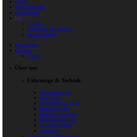
Jugend
First Responder
Förderverein
Info
Kontakt
Feuerwehr mal anders…
Sicherheitstipps
Neuigkeiten
Einsätze
Archiv
Über uns
Fahrzeuge & Technik
Einsatzleitwagen
Rüstwagen
Löschfahrzeug LF10
Schlauchwagen
Drehleiter mit Korb
Tanklöschfahrzeug
Vorausrüstwagen
Anhänger
Wehrleitung & Mannschaft