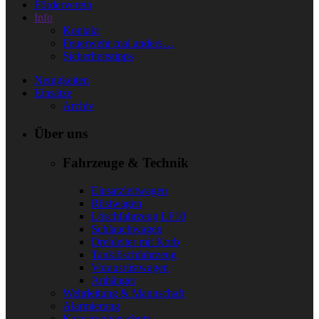
Förderverein
Info
Kontakt
Feuerwehr mal anders…
Sicherheitstipps
Neuigkeiten
Einsätze
Archiv
Über uns
Fahrzeuge & Technik
Einsatzleitwagen
Rüstwagen
Löschfahrzeug LF10
Schlauchwagen
Drehleiter mit Korb
Tanklöschfahrzeug
Vorausrüstwagen
Anhänger
Wehrleitung & Mannschaft
Alarmierung
Katastrophenschutz