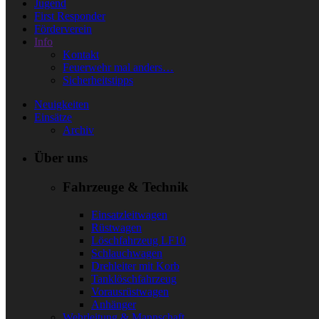
Jugend
First Responder
Förderverein
Info
Kontakt
Feuerwehr mal anders…
Sicherheitstipps
Neuigkeiten
Einsätze
Archiv
Über uns
Fahrzeuge & Technik
Einsatzleitwagen
Rüstwagen
Löschfahrzeug LF10
Schlauchwagen
Drehleiter mit Korb
Tanklöschfahrzeug
Vorausrüstwagen
Anhänger
Wehrleitung & Mannschaft