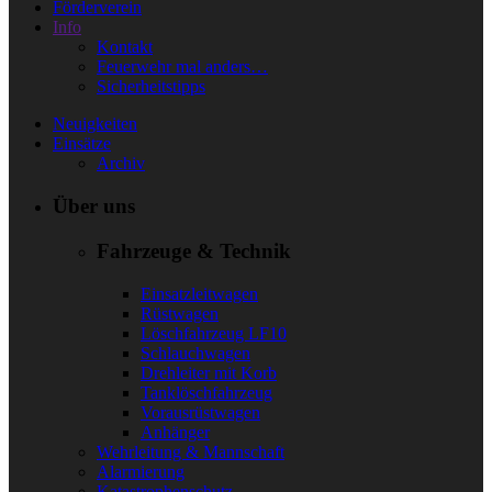
Förderverein
Info
Kontakt
Feuerwehr mal anders…
Sicherheitstipps
Neuigkeiten
Einsätze
Archiv
Über uns
Fahrzeuge & Technik
Einsatzleitwagen
Rüstwagen
Löschfahrzeug LF10
Schlauchwagen
Drehleiter mit Korb
Tanklöschfahrzeug
Vorausrüstwagen
Anhänger
Wehrleitung & Mannschaft
Alarmierung
Katastrophenschutz