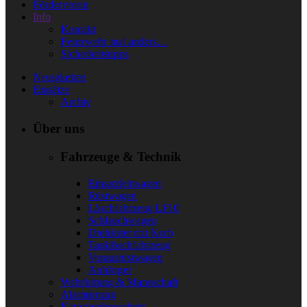
Förderverein
Info
Kontakt
Feuerwehr mal anders…
Sicherheitstipps
Neuigkeiten
Einsätze
Archiv
Über uns
Fahrzeuge & Technik
Einsatzleitwagen
Rüstwagen
Löschfahrzeug LF10
Schlauchwagen
Drehleiter mit Korb
Tanklöschfahrzeug
Vorausrüstwagen
Anhänger
Wehrleitung & Mannschaft
Alarmierung
Katastrophenschutz