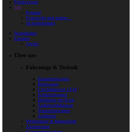
Förderverein
Info
Kontakt
Feuerwehr mal anders…
Sicherheitstipps
Neuigkeiten
Einsätze
Archiv
Über uns
Fahrzeuge & Technik
Einsatzleitwagen
Rüstwagen
Löschfahrzeug LF10
Schlauchwagen
Drehleiter mit Korb
Tanklöschfahrzeug
Vorausrüstwagen
Anhänger
Wehrleitung & Mannschaft
Alarmierung
Katastrophenschutz