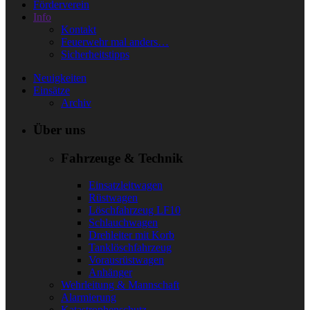
Förderverein
Info
Kontakt
Feuerwehr mal anders…
Sicherheitstipps
Neuigkeiten
Einsätze
Archiv
Über uns
Fahrzeuge & Technik
Einsatzleitwagen
Rüstwagen
Löschfahrzeug LF10
Schlauchwagen
Drehleiter mit Korb
Tanklöschfahrzeug
Vorausrüstwagen
Anhänger
Wehrleitung & Mannschaft
Alarmierung
Katastrophenschutz