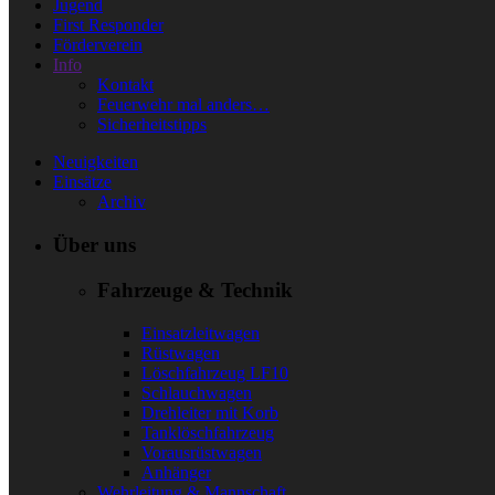
Jugend
First Responder
Förderverein
Info
Kontakt
Feuerwehr mal anders…
Sicherheitstipps
Neuigkeiten
Einsätze
Archiv
Über uns
Fahrzeuge & Technik
Einsatzleitwagen
Rüstwagen
Löschfahrzeug LF10
Schlauchwagen
Drehleiter mit Korb
Tanklöschfahrzeug
Vorausrüstwagen
Anhänger
Wehrleitung & Mannschaft