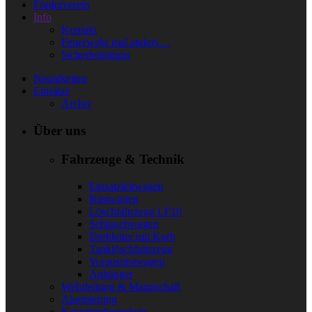
Förderverein
Info
Kontakt
Feuerwehr mal anders…
Sicherheitstipps
Neuigkeiten
Einsätze
Archiv
Über uns
Fahrzeuge & Technik
Einsatzleitwagen
Rüstwagen
Löschfahrzeug LF10
Schlauchwagen
Drehleiter mit Korb
Tanklöschfahrzeug
Vorausrüstwagen
Anhänger
Wehrleitung & Mannschaft
Alarmierung
Katastrophenschutz