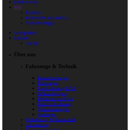
Förderverein
Info
Kontakt
Feuerwehr mal anders…
Sicherheitstipps
Neuigkeiten
Einsätze
Archiv
Über uns
Fahrzeuge & Technik
Einsatzleitwagen
Rüstwagen
Löschfahrzeug LF10
Schlauchwagen
Drehleiter mit Korb
Tanklöschfahrzeug
Vorausrüstwagen
Anhänger
Wehrleitung & Mannschaft
Alarmierung
Katastrophenschutz