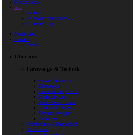
Förderverein
Info
Kontakt
Feuerwehr mal anders…
Sicherheitstipps
Neuigkeiten
Einsätze
Archiv
Über uns
Fahrzeuge & Technik
Einsatzleitwagen
Rüstwagen
Löschfahrzeug LF10
Schlauchwagen
Drehleiter mit Korb
Tanklöschfahrzeug
Vorausrüstwagen
Anhänger
Wehrleitung & Mannschaft
Alarmierung
Katastrophenschutz