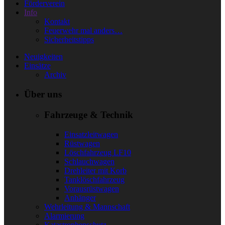
Förderverein
Info
Kontakt
Feuerwehr mal anders…
Sicherheitstipps
Neuigkeiten
Einsätze
Archiv
Über uns
Fahrzeuge & Technik
Einsatzleitwagen
Rüstwagen
Löschfahrzeug LF10
Schlauchwagen
Drehleiter mit Korb
Tanklöschfahrzeug
Vorausrüstwagen
Anhänger
Wehrleitung & Mannschaft
Alarmierung
Katastrophenschutz