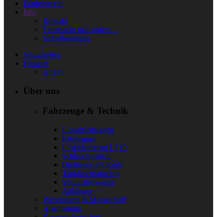
Förderverein
Info
Kontakt
Feuerwehr mal anders…
Sicherheitstipps
Neuigkeiten
Einsätze
Archiv
Über uns
Fahrzeuge & Technik
Einsatzleitwagen
Rüstwagen
Löschfahrzeug LF10
Schlauchwagen
Drehleiter mit Korb
Tanklöschfahrzeug
Vorausrüstwagen
Anhänger
Wehrleitung & Mannschaft
Alarmierung
Katastrophenschutz