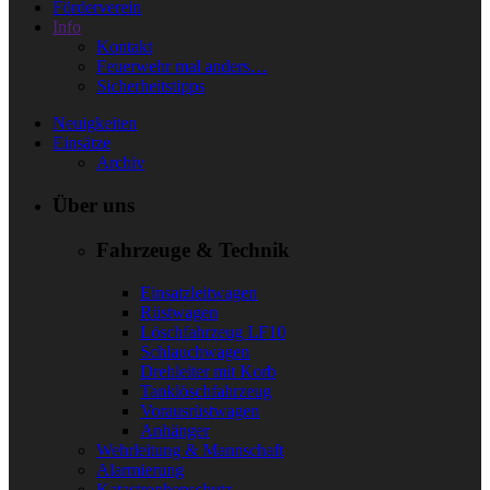
Förderverein
Info
Kontakt
Feuerwehr mal anders…
Sicherheitstipps
Neuigkeiten
Einsätze
Archiv
Über uns
Fahrzeuge & Technik
Einsatzleitwagen
Rüstwagen
Löschfahrzeug LF10
Schlauchwagen
Drehleiter mit Korb
Tanklöschfahrzeug
Vorausrüstwagen
Anhänger
Wehrleitung & Mannschaft
Alarmierung
Katastrophenschutz