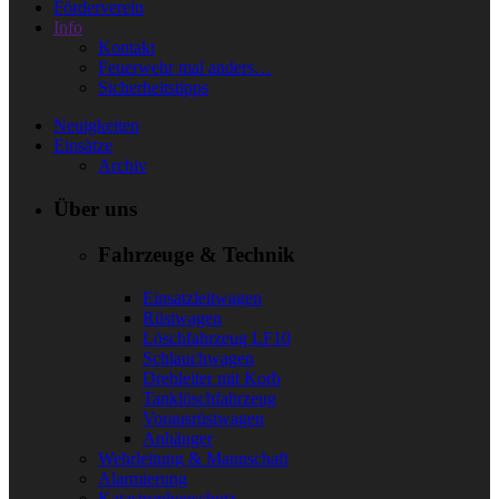
Förderverein
Info
Kontakt
Feuerwehr mal anders…
Sicherheitstipps
Neuigkeiten
Einsätze
Archiv
Über uns
Fahrzeuge & Technik
Einsatzleitwagen
Rüstwagen
Löschfahrzeug LF10
Schlauchwagen
Drehleiter mit Korb
Tanklöschfahrzeug
Vorausrüstwagen
Anhänger
Wehrleitung & Mannschaft
Alarmierung
Katastrophenschutz