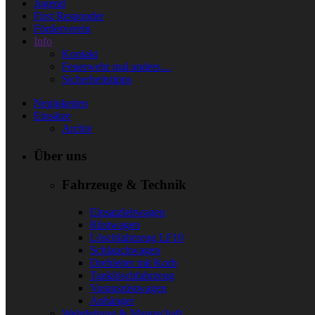
Jugend
First Responder
Förderverein
Info
Kontakt
Feuerwehr mal anders…
Sicherheitstipps
Neuigkeiten
Einsätze
Archiv
Über uns
Fahrzeuge & Technik
Einsatzleitwagen
Rüstwagen
Löschfahrzeug LF10
Schlauchwagen
Drehleiter mit Korb
Tanklöschfahrzeug
Vorausrüstwagen
Anhänger
Wehrleitung & Mannschaft