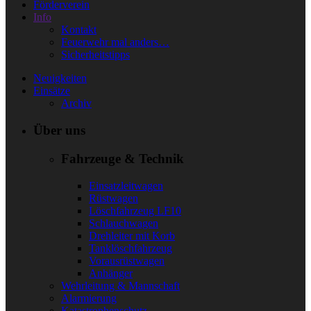
Förderverein
Info
Kontakt
Feuerwehr mal anders…
Sicherheitstipps
Neuigkeiten
Einsätze
Archiv
Über uns
Fahrzeuge & Technik
Einsatzleitwagen
Rüstwagen
Löschfahrzeug LF10
Schlauchwagen
Drehleiter mit Korb
Tanklöschfahrzeug
Vorausrüstwagen
Anhänger
Wehrleitung & Mannschaft
Alarmierung
Katastrophenschutz