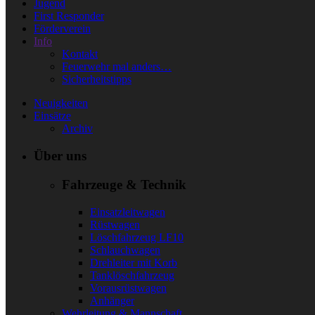
Jugend
First Responder
Förderverein
Info
Kontakt
Feuerwehr mal anders…
Sicherheitstipps
Neuigkeiten
Einsätze
Archiv
Über uns
Fahrzeuge & Technik
Einsatzleitwagen
Rüstwagen
Löschfahrzeug LF10
Schlauchwagen
Drehleiter mit Korb
Tanklöschfahrzeug
Vorausrüstwagen
Anhänger
Wehrleitung & Mannschaft