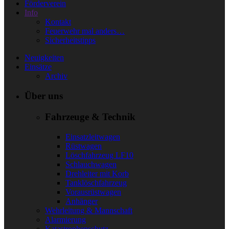
Förderverein
Info
Kontakt
Feuerwehr mal anders…
Sicherheitstipps
Neuigkeiten
Einsätze
Archiv
Über uns
Fahrzeuge & Technik
Einsatzleitwagen
Rüstwagen
Löschfahrzeug LF10
Schlauchwagen
Drehleiter mit Korb
Tanklöschfahrzeug
Vorausrüstwagen
Anhänger
Wehrleitung & Mannschaft
Alarmierung
Katastrophenschutz