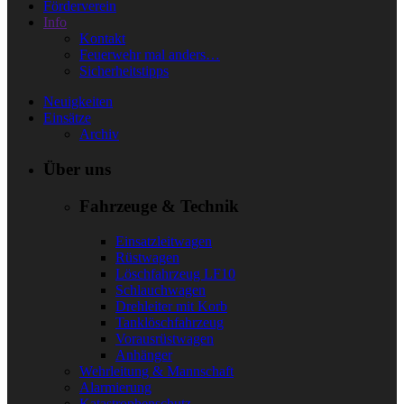
Förderverein
Info
Kontakt
Feuerwehr mal anders…
Sicherheitstipps
Neuigkeiten
Einsätze
Archiv
Über uns
Fahrzeuge & Technik
Einsatzleitwagen
Rüstwagen
Löschfahrzeug LF10
Schlauchwagen
Drehleiter mit Korb
Tanklöschfahrzeug
Vorausrüstwagen
Anhänger
Wehrleitung & Mannschaft
Alarmierung
Katastrophenschutz