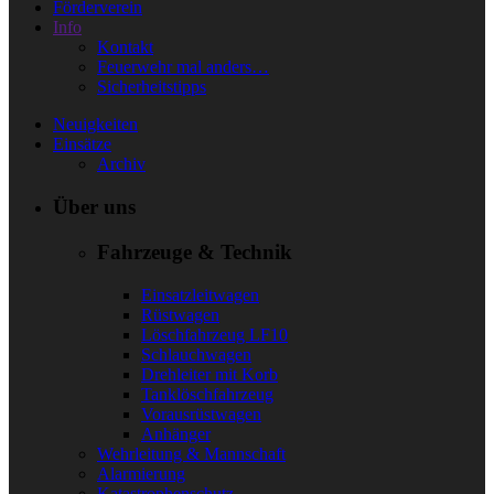
Förderverein
Info
Kontakt
Feuerwehr mal anders…
Sicherheitstipps
Neuigkeiten
Einsätze
Archiv
Über uns
Fahrzeuge & Technik
Einsatzleitwagen
Rüstwagen
Löschfahrzeug LF10
Schlauchwagen
Drehleiter mit Korb
Tanklöschfahrzeug
Vorausrüstwagen
Anhänger
Wehrleitung & Mannschaft
Alarmierung
Katastrophenschutz