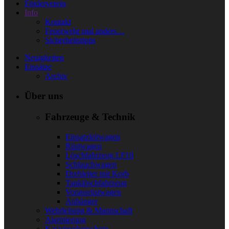
Förderverein
Info
Kontakt
Feuerwehr mal anders…
Sicherheitstipps
Neuigkeiten
Einsätze
Archiv
Über uns
Fahrzeuge & Technik
Einsatzleitwagen
Rüstwagen
Löschfahrzeug LF10
Schlauchwagen
Drehleiter mit Korb
Tanklöschfahrzeug
Vorausrüstwagen
Anhänger
Wehrleitung & Mannschaft
Alarmierung
Katastrophenschutz