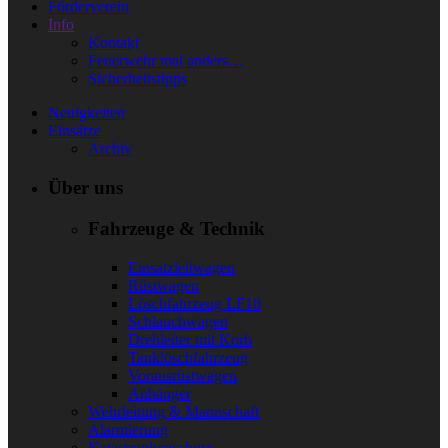
Förderverein
Info
Kontakt
Feuerwehr mal anders…
Sicherheitstipps
Neuigkeiten
Einsätze
Archiv
Über uns
Fahrzeuge & Technik
Einsatzleitwagen
Rüstwagen
Löschfahrzeug LF10
Schlauchwagen
Drehleiter mit Korb
Tanklöschfahrzeug
Vorausrüstwagen
Anhänger
Wehrleitung & Mannschaft
Alarmierung
Katastrophenschutz