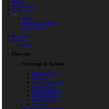
Jugend
First Responder
Förderverein
Info
Kontakt
Feuerwehr mal anders…
Sicherheitstipps
Neuigkeiten
Einsätze
Archiv
Über uns
Fahrzeuge & Technik
Einsatzleitwagen
Rüstwagen
Löschfahrzeug LF10
Schlauchwagen
Drehleiter mit Korb
Tanklöschfahrzeug
Vorausrüstwagen
Anhänger
Wehrleitung & Mannschaft