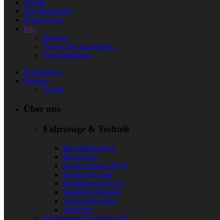
Jugend
First Responder
Förderverein
Info
Kontakt
Feuerwehr mal anders…
Sicherheitstipps
Neuigkeiten
Einsätze
Archiv
Über uns
Fahrzeuge & Technik
Einsatzleitwagen
Rüstwagen
Löschfahrzeug LF10
Schlauchwagen
Drehleiter mit Korb
Tanklöschfahrzeug
Vorausrüstwagen
Anhänger
Wehrleitung & Mannschaft