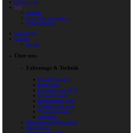
Förderverein
Info
Kontakt
Feuerwehr mal anders…
Sicherheitstipps
Neuigkeiten
Einsätze
Archiv
Über uns
Fahrzeuge & Technik
Einsatzleitwagen
Rüstwagen
Löschfahrzeug LF10
Schlauchwagen
Drehleiter mit Korb
Tanklöschfahrzeug
Vorausrüstwagen
Anhänger
Wehrleitung & Mannschaft
Alarmierung
Katastrophenschutz