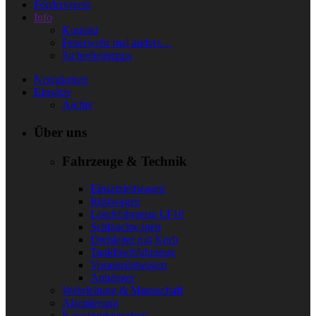
Förderverein
Info
Kontakt
Feuerwehr mal anders…
Sicherheitstipps
Neuigkeiten
Einsätze
Archiv
Über uns
Fahrzeuge & Technik
Einsatzleitwagen
Rüstwagen
Löschfahrzeug LF10
Schlauchwagen
Drehleiter mit Korb
Tanklöschfahrzeug
Vorausrüstwagen
Anhänger
Wehrleitung & Mannschaft
Alarmierung
Katastrophenschutz