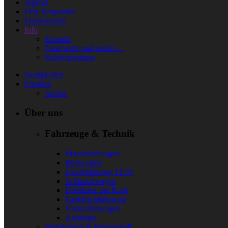
Jugend
First Responder
Förderverein
Info
Kontakt
Feuerwehr mal anders…
Sicherheitstipps
Neuigkeiten
Einsätze
Archiv
Über uns
Fahrzeuge & Technik
Einsatzleitwagen
Rüstwagen
Löschfahrzeug LF10
Schlauchwagen
Drehleiter mit Korb
Tanklöschfahrzeug
Vorausrüstwagen
Anhänger
Wehrleitung & Mannschaft