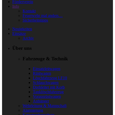
Förderverein
Info
Kontakt
Feuerwehr mal anders…
Sicherheitstipps
Neuigkeiten
Einsätze
Archiv
Über uns
Fahrzeuge & Technik
Einsatzleitwagen
Rüstwagen
Löschfahrzeug LF10
Schlauchwagen
Drehleiter mit Korb
Tanklöschfahrzeug
Vorausrüstwagen
Anhänger
Wehrleitung & Mannschaft
Alarmierung
Katastrophenschutz