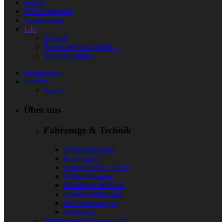
Jugend
First Responder
Förderverein
Info
Kontakt
Feuerwehr mal anders…
Sicherheitstipps
Neuigkeiten
Einsätze
Archiv
Über uns
Fahrzeuge & Technik
Einsatzleitwagen
Rüstwagen
Löschfahrzeug LF10
Schlauchwagen
Drehleiter mit Korb
Tanklöschfahrzeug
Vorausrüstwagen
Anhänger
Wehrleitung & Mannschaft