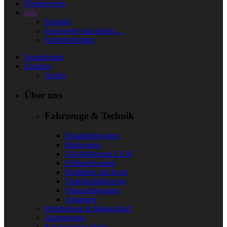
Förderverein
Info
Kontakt
Feuerwehr mal anders…
Sicherheitstipps
Neuigkeiten
Einsätze
Archiv
Über uns
Fahrzeuge & Technik
Einsatzleitwagen
Rüstwagen
Löschfahrzeug LF10
Schlauchwagen
Drehleiter mit Korb
Tanklöschfahrzeug
Vorausrüstwagen
Anhänger
Wehrleitung & Mannschaft
Alarmierung
Katastrophenschutz