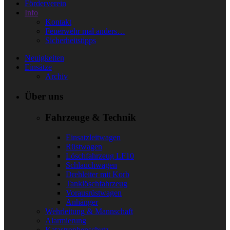
Förderverein
Info
Kontakt
Feuerwehr mal anders…
Sicherheitstipps
Neuigkeiten
Einsätze
Archiv
Über uns
Fahrzeuge & Technik
Einsatzleitwagen
Rüstwagen
Löschfahrzeug LF10
Schlauchwagen
Drehleiter mit Korb
Tanklöschfahrzeug
Vorausrüstwagen
Anhänger
Wehrleitung & Mannschaft
Alarmierung
Katastrophenschutz