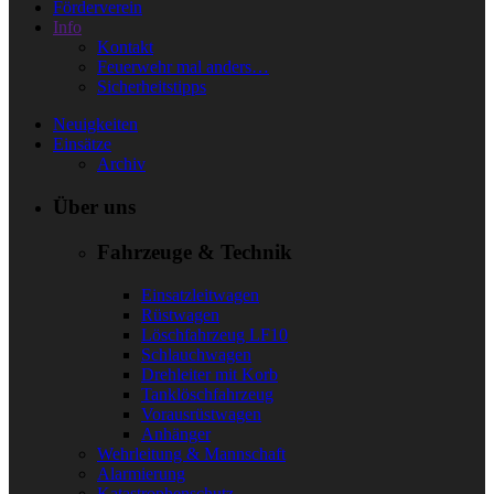
Förderverein
Info
Kontakt
Feuerwehr mal anders…
Sicherheitstipps
Neuigkeiten
Einsätze
Archiv
Über uns
Fahrzeuge & Technik
Einsatzleitwagen
Rüstwagen
Löschfahrzeug LF10
Schlauchwagen
Drehleiter mit Korb
Tanklöschfahrzeug
Vorausrüstwagen
Anhänger
Wehrleitung & Mannschaft
Alarmierung
Katastrophenschutz