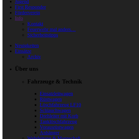
Jugend
First Responder
Förderverein
Info
Kontakt
Feuerwehr mal anders…
Sicherheitstipps
Neuigkeiten
Einsätze
Archiv
Über uns
Fahrzeuge & Technik
Einsatzleitwagen
Rüstwagen
Löschfahrzeug LF10
Schlauchwagen
Drehleiter mit Korb
Tanklöschfahrzeug
Vorausrüstwagen
Anhänger
Wehrleitung & Mannschaft