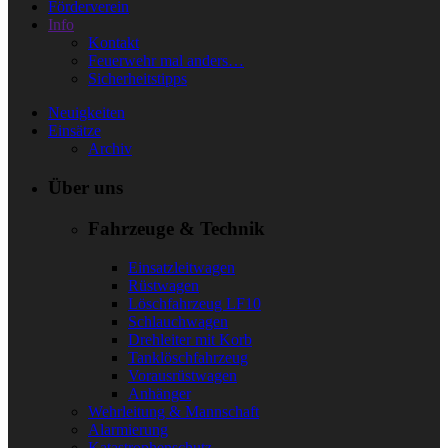
Förderverein
Info
Kontakt
Feuerwehr mal anders…
Sicherheitstipps
Neuigkeiten
Einsätze
Archiv
Über uns
Fahrzeuge & Technik
Einsatzleitwagen
Rüstwagen
Löschfahrzeug LF10
Schlauchwagen
Drehleiter mit Korb
Tanklöschfahrzeug
Vorausrüstwagen
Anhänger
Wehrleitung & Mannschaft
Alarmierung
Katastrophenschutz